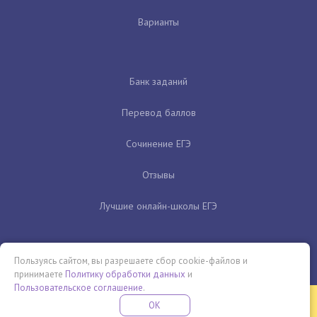
Варианты
Банк заданий
Перевод баллов
Сочинение ЕГЭ
Отзывы
Лучшие онлайн-школы ЕГЭ
Пользуясь сайтом, вы разрешаете сбор cookie-файлов и
принимаете
Политику обработки данных
и
Пользовательское соглашение
.
Бесплатная летняя школа
OK
ПОДРОБНЕЕ
ПРОВЕДИ ЭТО ЛЕТО С ПОЛЬЗОЙ