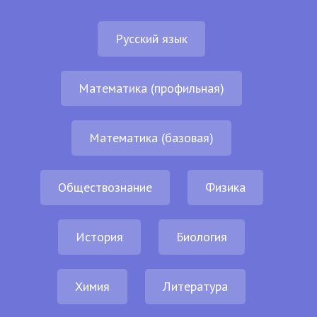
Русский язык
Математика (профильная)
Математика (базовая)
Обществознание
Физика
История
Биология
Химия
Литература