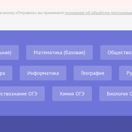
а кнопку «Отправить», вы принимаете
положение об обработке персональн
ьная)
Математика (базовая)
Общество
ра
Информатика
География
Ру
ствознание ОГЭ
Химия ОГЭ
Биология 