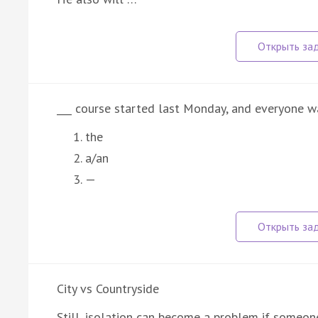
___ course started last Monday, and everyone w
the
a/an
—
City vs Countryside
Still, isolation can become a problem if someone 