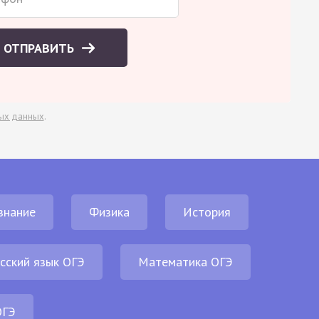
ОТПРАВИТЬ
ых данных
.
знание
Физика
История
сский язык ОГЭ
Математика ОГЭ
ОГЭ