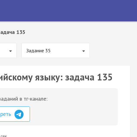
Задача 135
Задание 35
ийскому языку: задача 135
аданий в тг-канале:
треть
 сек.