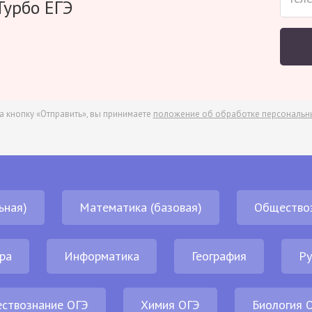
Турбо ЕГЭ
а кнопку «Отправить», вы принимаете
положение об обработке персональн
ьная)
Математика (базовая)
Общество
ра
Информатика
География
Ру
ствознание ОГЭ
Химия ОГЭ
Биология 