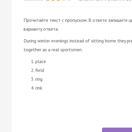
Прочитайте текст с пропуском. В ответе запишите ц
варианту ответа.
During winter evenings instead of sitting home they pr
together as a real sportsmen.
place
field
ring
rink