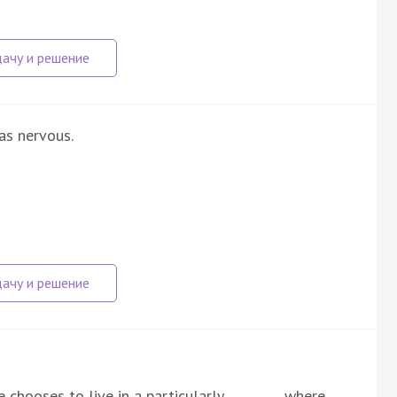
as nervous.
chooses to live in a particularly ________, where