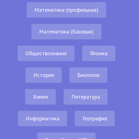
Математика (профильная)
Математика (базовая)
Обществознание
Физика
История
Биология
Химия
Литература
Информатика
География