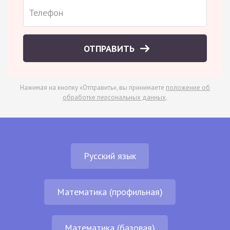
ОТПРАВИТЬ
Нажимая на кнопку «Отправить», вы принимаете
положение об
обработке персональных данных
.
Русский язык
Математика (профильная)
Математика (базовая)