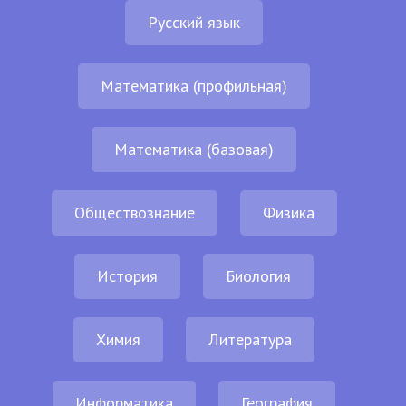
Русский язык
Математика (профильная)
Математика (базовая)
Обществознание
Физика
История
Биология
Химия
Литература
Информатика
География