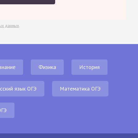
ых данных
.
знание
Физика
История
сский язык ОГЭ
Математика ОГЭ
ОГЭ