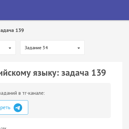
Задача 139
Задание 34
ийскому языку: задача 139
аданий в тг-канале:
треть
 сек.