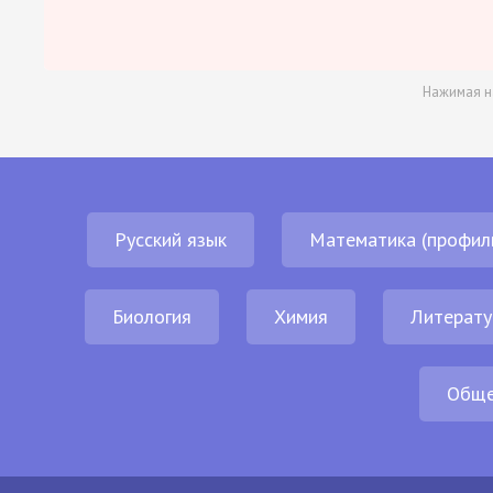
Нажимая н
Русский язык
Математика (профил
Биология
Химия
Литерату
Обще