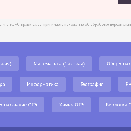
а кнопку «Отправить», вы принимаете
положение об обработке персональн
ьная)
Математика (базовая)
Общество
ра
Информатика
География
Ру
ствознание ОГЭ
Химия ОГЭ
Биология 