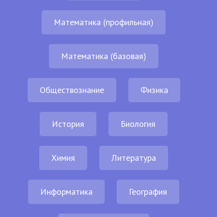
Математика (профильная)
Математика (базовая)
Обществознание
Физика
История
Биология
Химия
Литература
Информатика
География