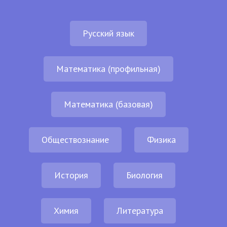
Русский язык
Математика (профильная)
Математика (базовая)
Обществознание
Физика
История
Биология
Химия
Литература