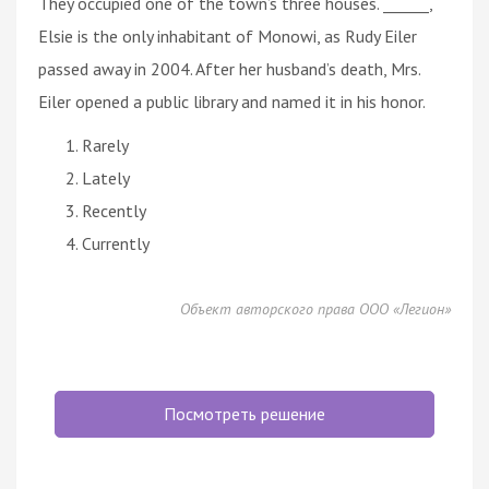
They occupied one of the town’s three houses. ______,
Elsie is the only inhabitant of Monowi, as Rudy Eiler
passed away in 2004. After her husband’s death, Mrs.
Eiler opened a public library and named it in his honor.
Rarely
Lately
Recently
Currently
Объект авторского права ООО «Легион»
Посмотреть решение