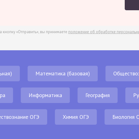
а кнопку «Отправить», вы принимаете
положение об обработке персональн
ьная)
Математика (базовая)
Общество
ра
Информатика
География
Ру
ствознание ОГЭ
Химия ОГЭ
Биология 