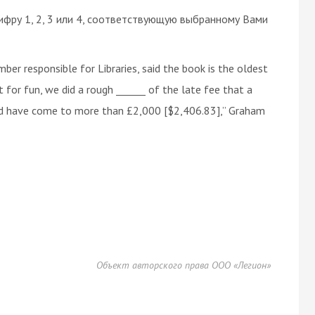
ифру 1, 2, 3 или 4, соответствующую выбранному Вами
er responsible for Libraries, said the book is the oldest
st for fun, we did a rough ______ of the late fee that a
uld have come to more than £2,000 [$2,406.83],” Graham
Объект авторского права ООО «Легион»