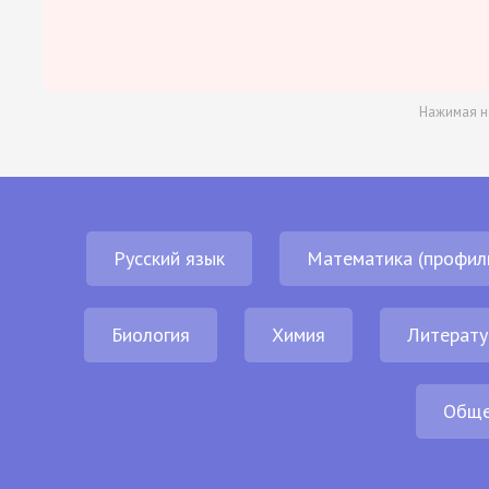
Нажимая н
Русский язык
Математика (профил
Биология
Химия
Литерату
Обще