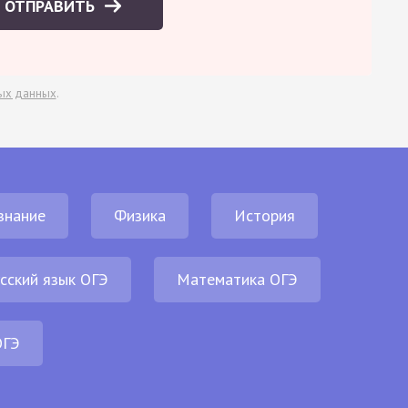
ОТПРАВИТЬ
ых данных
.
знание
Физика
История
сский язык ОГЭ
Математика ОГЭ
ОГЭ