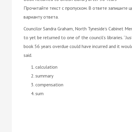
Прочитайте текст с пропуском. В ответе запишите ц
варианту ответа.
Councilor Sandra Graham, North Tyneside’s Cabinet Memb
to yet be returned to one of the council’s libraries. “Ju
book 56 years overdue could have incurred and it wo
said.
calculation
summary
compensation
sum