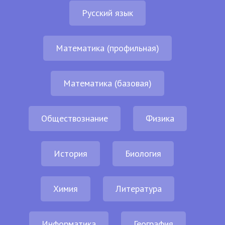
Русский язык
Математика (профильная)
Математика (базовая)
Обществознание
Физика
История
Биология
Химия
Литература
Информатика
География