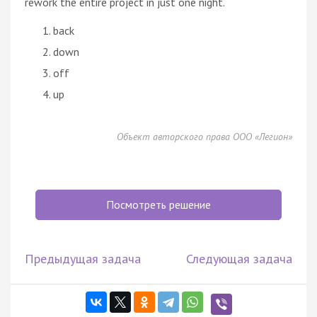
rework the entire project in just one night.
back
down
off
up
Объект авторского права ООО «Легион»
Посмотреть решение
Предыдущая задача
Следующая задача