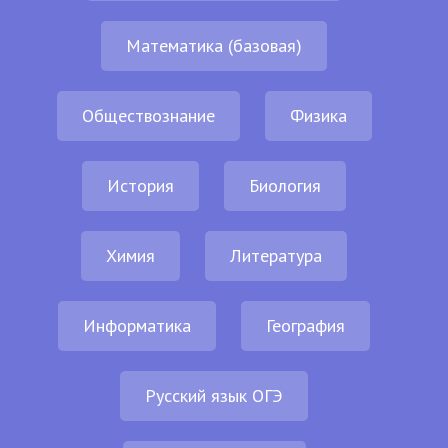
Математика (базовая)
Обществознание
Физика
История
Биология
Химия
Литература
Информатика
География
Русский язык ОГЭ