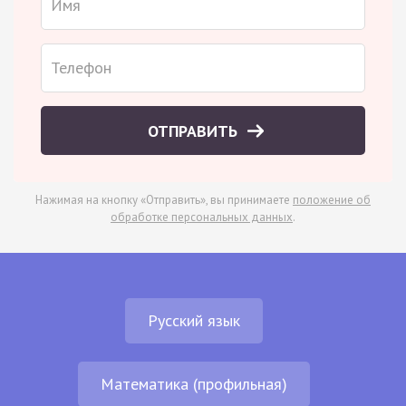
ОТПРАВИТЬ
Нажимая на кнопку «Отправить», вы принимаете
положение об
обработке персональных данных
.
Русский язык
Математика (профильная)