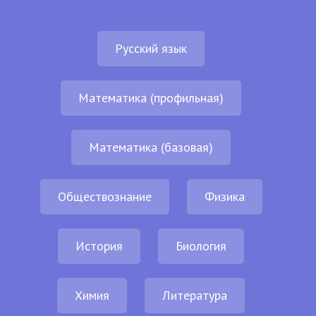
Русский язык
Математика (профильная)
Математика (базовая)
Обществознание
Физика
История
Биология
Химия
Литература