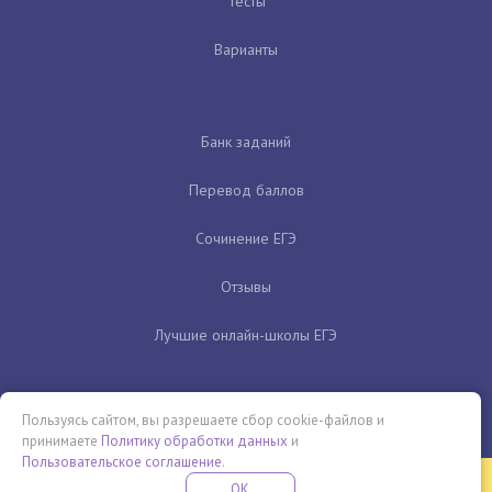
Тесты
Варианты
Банк заданий
Перевод баллов
Сочинение ЕГЭ
Отзывы
Лучшие онлайн-школы ЕГЭ
Пользуясь сайтом, вы разрешаете сбор cookie-файлов и
принимаете
Политику обработки данных
и
Пользовательское соглашение
.
Бесплатная летняя школа
OK