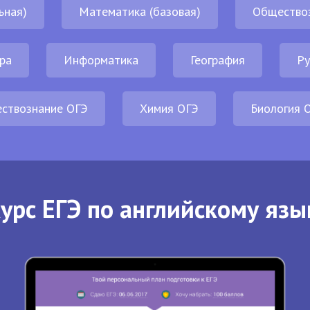
ьная)
Математика (базовая)
Общество
ра
Информатика
География
Ру
ствознание ОГЭ
Химия ОГЭ
Биология 
урс ЕГЭ по английскому язы