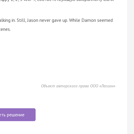
king in. Still, Jason never gave up. While Damon seemed
cenes.
Объект авторского права ООО «Легион»
еть решение