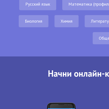
Русский язык
Математика (профил
Биология
Химия
Литерату
Обще
Начни онлайн-к