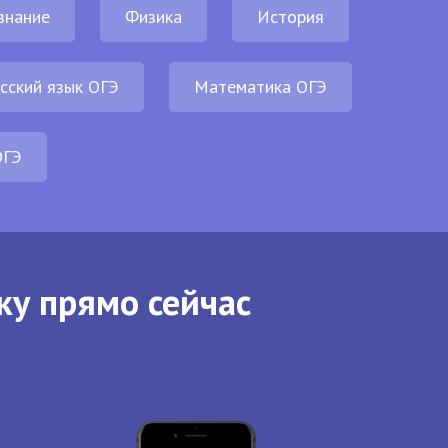
знание
Физика
История
сский язык ОГЭ
Математика ОГЭ
ОГЭ
ку прямо сейчас