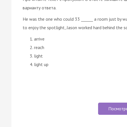
варианту ответа.
He was the one who could 33 ______ a room just by wal
to enjoy the spotlight, Jason worked hard behind the s
arrive
reach
light
light up
Посмотр