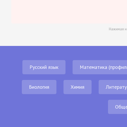
Нажимая н
Русский язык
Математика (профил
Биология
Химия
Литерату
Обще