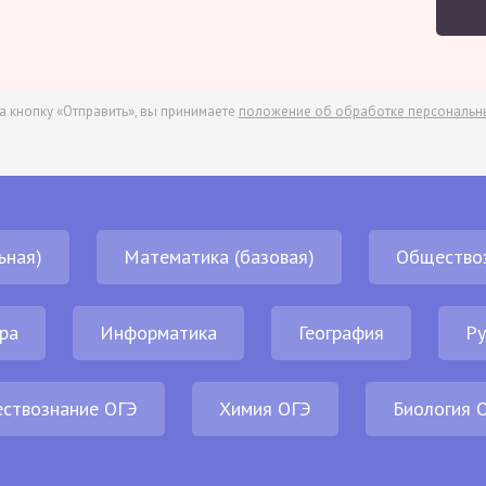
а кнопку «Отправить», вы принимаете
положение об обработке персональн
ьная)
Математика (базовая)
Общество
ра
Информатика
География
Ру
ствознание ОГЭ
Химия ОГЭ
Биология 