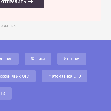
ОТПРАВИТЬ
ых данных
.
знание
Физика
История
сский язык ОГЭ
Математика ОГЭ
ОГЭ