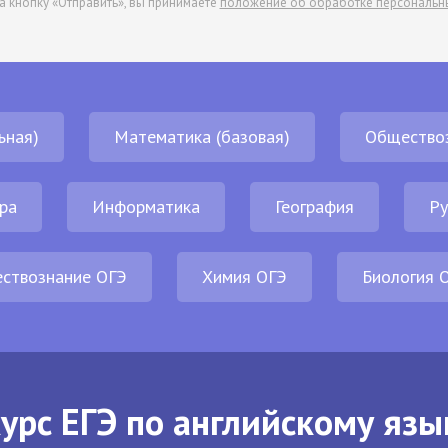
а кнопку «Отправить», вы принимаете
положение об обработке персональн
ьная)
Математика (базовая)
Общество
ра
Информатика
География
Ру
ствознание ОГЭ
Химия ОГЭ
Биология 
урс ЕГЭ по английскому язы