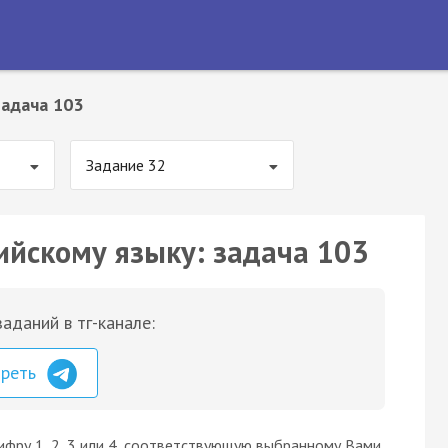
Задача 103
Задание 32
ийскому языку: задача 103
аданий в тг-канале:
треть
ифру 1, 2, 3 или 4, соответствующую выбранному Вами