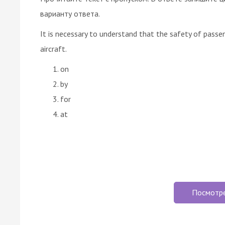
варианту ответа.
It is necessary to understand that the safety of passen
aircraft.
on
by
for
at
Посмотр