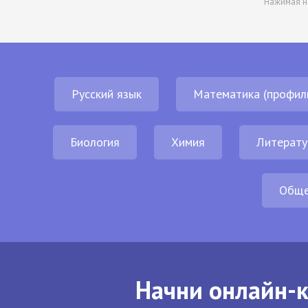
Нажимая н
Русский язык
Математика (профил
Биология
Химия
Литерату
Обще
Начни онлайн-к