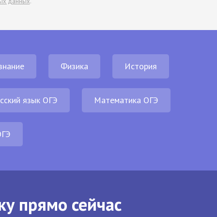
ых данных
.
знание
Физика
История
сский язык ОГЭ
Математика ОГЭ
ОГЭ
ку прямо сейчас