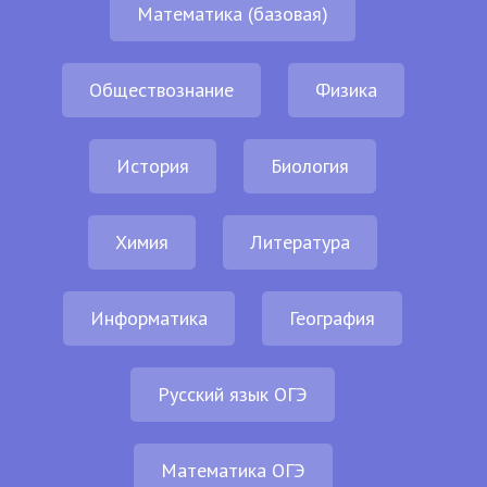
Математика (базовая)
Обществознание
Физика
История
Биология
Химия
Литература
Информатика
География
Русский язык ОГЭ
Математика ОГЭ