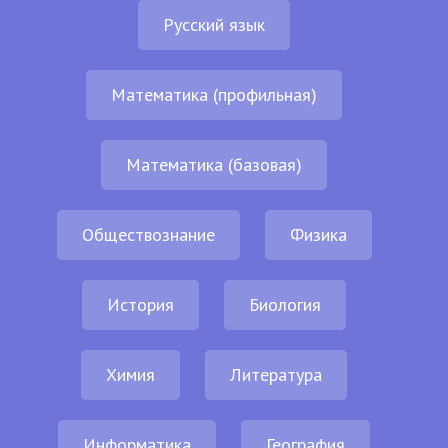
Русский язык
Математика (профильная)
Математика (базовая)
Обществознание
Физика
История
Биология
Химия
Литература
Информатика
География