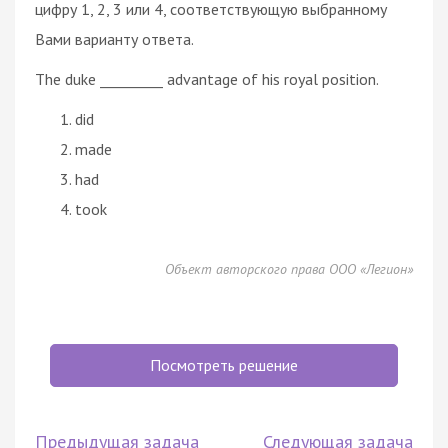
цифру 1, 2, 3 или 4, соответствующую выбранному
Вами варианту ответа.
The duke _________ advantage of his royal position.
did
made
had
took
Объект авторского права ООО «Легион»
Посмотреть решение
Предыдущая задача
Следующая задача