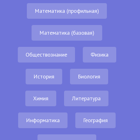
Математика (профильная)
Математика (базовая)
Обществознание
Физика
История
Биология
Химия
Литература
Информатика
География