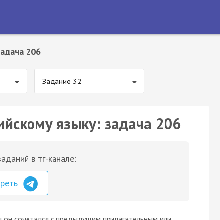
Задача 206
Задание 32
ийскому языку: задача 206
аданий в тг-канале:
треть
ы он сочетался с предыдущим прилагательным или