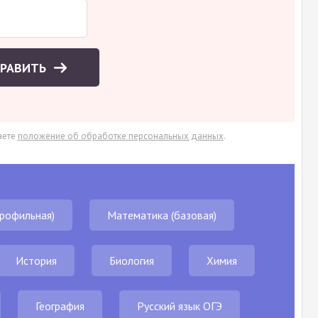
ПРАВИТЬ
аете
положение об обработке персональных данных
.
рофильная)
Математика (базовая)
История
Биология
Химия
География
Русский язык ОГЭ