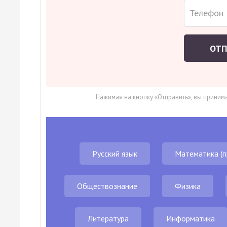
ОТ
Нажимая на кнопку «Отправить», вы приним
Русский язык
Математика (п
Обществознание
Физика
Литература
Информатика