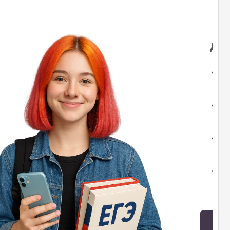
На
де
Р
У