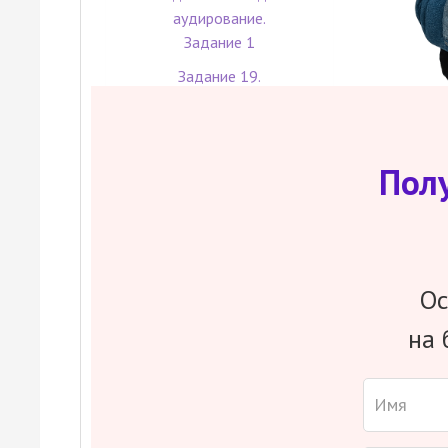
аудирование.
Задание 1
Задание 19.
Грамматика и
лексика
Теория к заданию 11
Пол
Составим твой
Ос
персональный
план подготовки
на 
к ЕГЭ. Абсолютно
бесплатно!
Хочу!