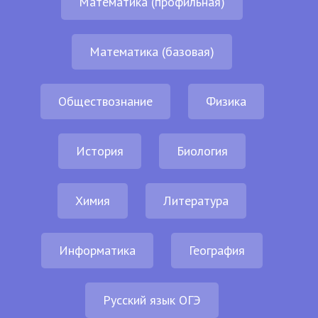
Математика (профильная)
Математика (базовая)
Обществознание
Физика
История
Биология
Химия
Литература
Информатика
География
Русский язык ОГЭ