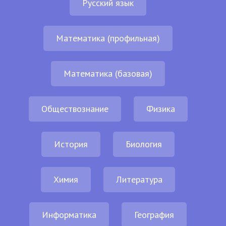
Русский язык
Математика (профильная)
Математика (базовая)
Обществознание
Физика
История
Биология
Химия
Литература
Информатика
География