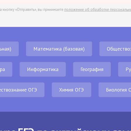
а кнопку «Отправить», вы принимаете
положение об обработке персональн
ьная)
Математика (базовая)
Общество
ра
Информатика
География
Ру
ствознание ОГЭ
Химия ОГЭ
Биология 