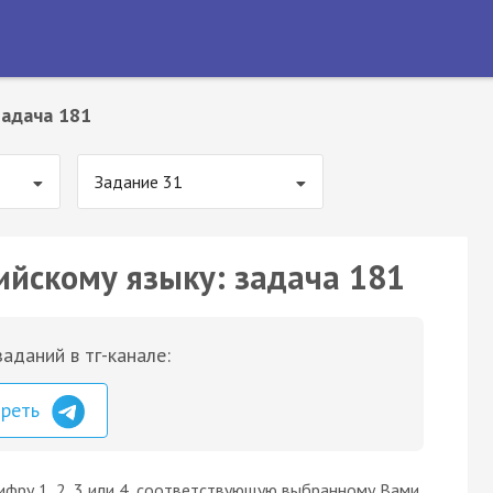
Задача 181
Задание 31
ийскому языку: задача 181
аданий в тг-канале:
треть
ифру 1, 2, 3 или 4, соответствующую выбранному Вами