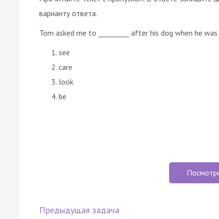
варианту ответа.
Tom asked me to _________ after his dog when he was
see
care
look
be
Посмотр
Предыдущая задача