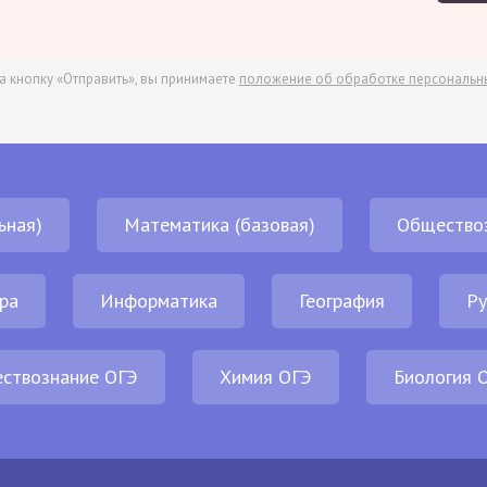
а кнопку «Отправить», вы принимаете
положение об обработке персональн
ьная)
Математика (базовая)
Общество
ра
Информатика
География
Ру
ствознание ОГЭ
Химия ОГЭ
Биология 