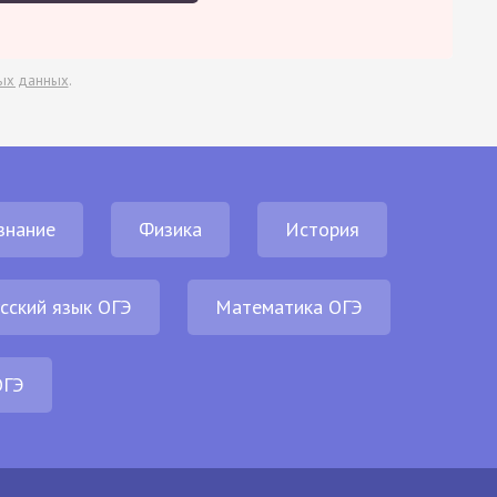
ых данных
.
знание
Физика
История
сский язык ОГЭ
Математика ОГЭ
ОГЭ