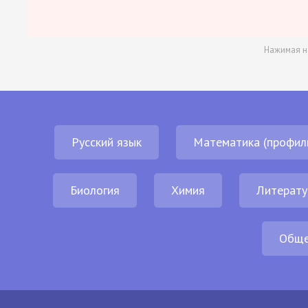
Нажимая н
Русский язык
Математика (профил
Биология
Химия
Литерату
Обще