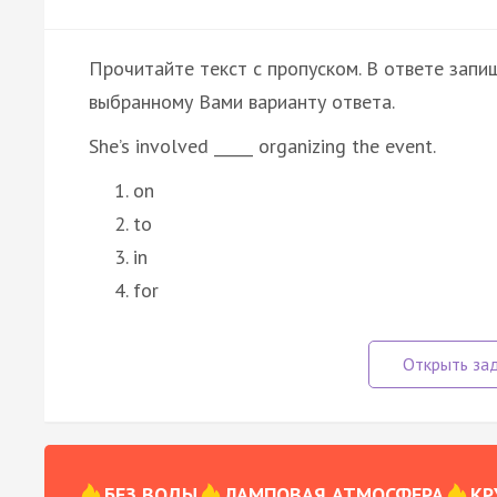
Прочитайте текст с пропуском. В ответе запиш
выбранному Вами варианту ответа.
She’s involved _____ organizing the event.
on
to
in
for
БЕЗ ВОДЫ
ЛАМПОВАЯ АТМОСФЕРА
КР