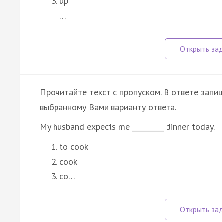
up
…
Прочитайте текст с пропуском. В ответе запиш
выбранному Вами варианту ответа.
My husband expects me _________ dinner today.
to cook
cook
co…