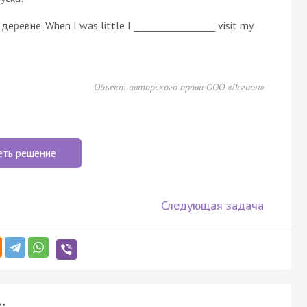
еревне. When I was little I _________________ visit my
Объект авторского права ООО «Легион»
еть решение
Следующая задача
: