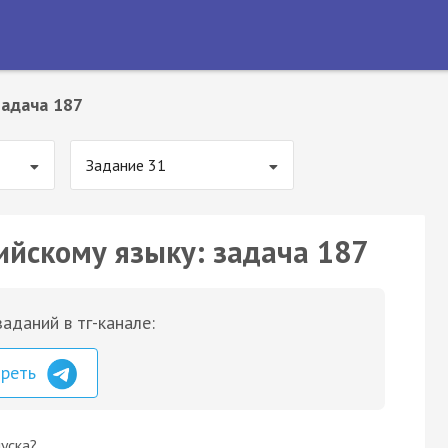
Задача 187
Задание 31
ийскому языку: задача 187
аданий в тг-канале:
треть
уска?