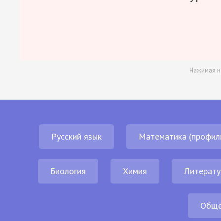
Нажимая н
Русский язык
Математика (профил
Биология
Химия
Литерату
Обще