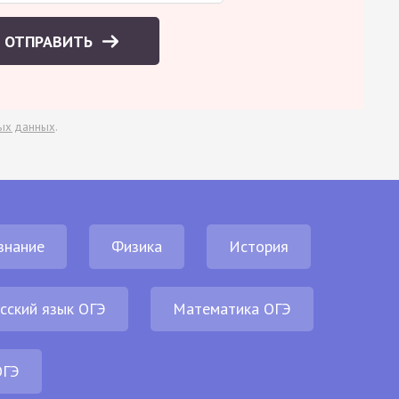
ОТПРАВИТЬ
ых данных
.
знание
Физика
История
сский язык ОГЭ
Математика ОГЭ
ОГЭ