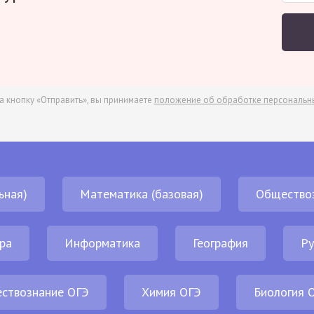
а кнопку «Отправить», вы принимаете
положение об обработке персональн
ьная)
Математика (базовая)
Общество
ра
Информатика
География
Ру
ствознание ОГЭ
Химия ОГЭ
Биология 