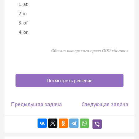
at
in
of
on
Объект авторского права ООО «Легион»
Посмотреть решение
Предыдущая задача
Следующая задача