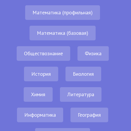
Математика (профильная)
Математика (базовая)
Обществознание
Физика
История
Биология
Химия
Литература
Информатика
География