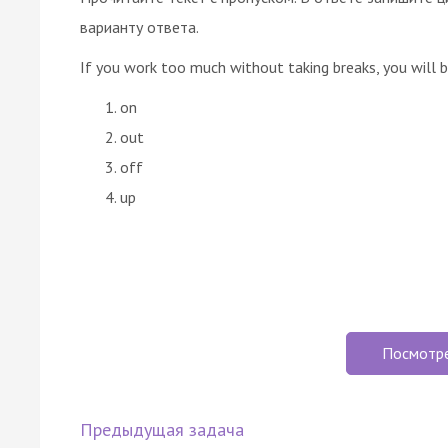
варианту ответа.
If you work too much without taking breaks, you will b
on
out
off
up
Посмотр
Предыдущая задача