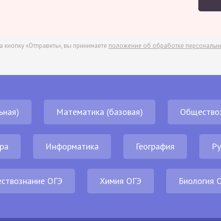
а кнопку «Отправить», вы принимаете
положение об обработке персональн
ьная)
Математика (базовая)
Общество
ра
Информатика
География
Ру
ствознание ОГЭ
Химия ОГЭ
Биология 