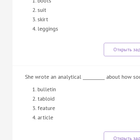
boots
suit
skirt
leggings
She wrote an analytical __________ about how so
bulletin
tabloid
feature
article