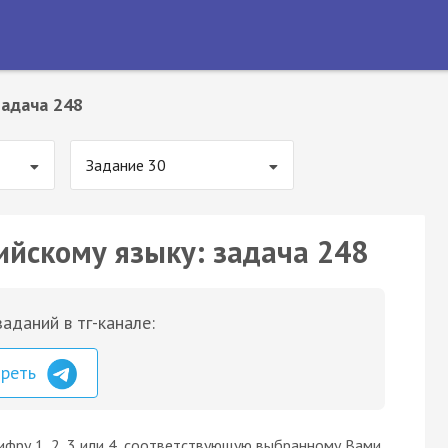
Задача 248
Задание 30
ийскому языку: задача 248
аданий в тг-канале:
треть
ифру 1, 2, 3 или 4, соответствующую выбранному Вами