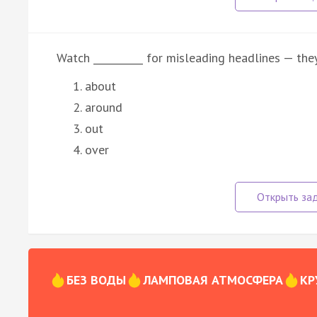
Watch __________ for misleading headlines — they
about
around
out
over
БЕЗ ВОДЫ
ЛАМПОВАЯ АТМОСФЕРА
КР