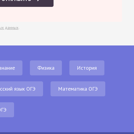
ых данных
.
знание
Физика
История
сский язык ОГЭ
Математика ОГЭ
ОГЭ