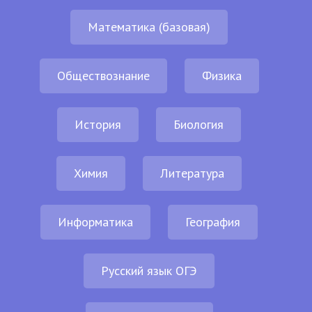
Математика (базовая)
Обществознание
Физика
История
Биология
Химия
Литература
Информатика
География
Русский язык ОГЭ