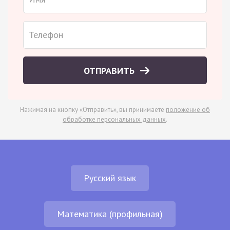
ОТПРАВИТЬ
Нажимая на кнопку «Отправить», вы принимаете
положение об
обработке персональных данных
.
Русский язык
Математика (профильная)