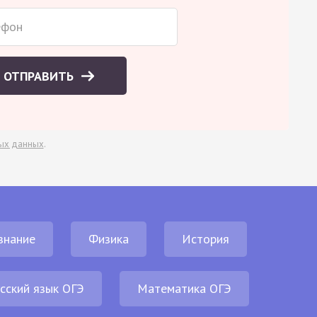
ОТПРАВИТЬ
ых данных
.
знание
Физика
История
сский язык ОГЭ
Математика ОГЭ