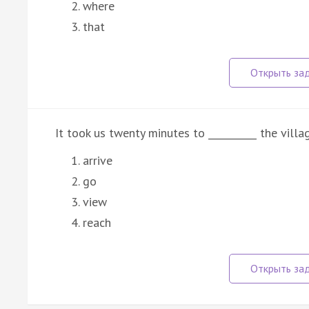
where
that
It took us twenty minutes to __________ the villa
arrive
go
view
reach