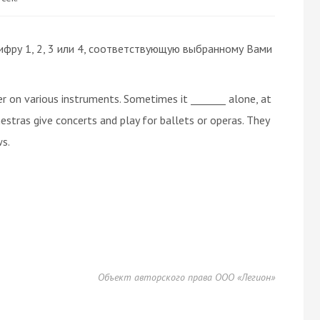
ифру 1, 2, 3 или 4, соответствующую выбранному Вами
er on various instruments. Sometimes it _______ alone, at
hestras give concerts and play for ballets or operas. They
s.
Объект авторского права ООО «Легион»