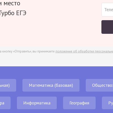
и место
Турбо ЕГЭ
а кнопку «Отправить», вы принимаете
положение об обработке персональн
ьная)
Математика (базовая)
Общество
ра
Информатика
География
Ру