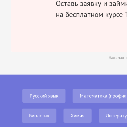
Оставь заявку и займ
на бесплатном курсе 
Нажимая н
Русский язык
Математика (профил
Биология
Химия
Литерату