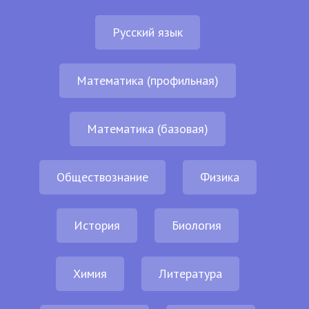
Русский язык
Математика (профильная)
Математика (базовая)
Обществознание
Физика
История
Биология
Химия
Литература