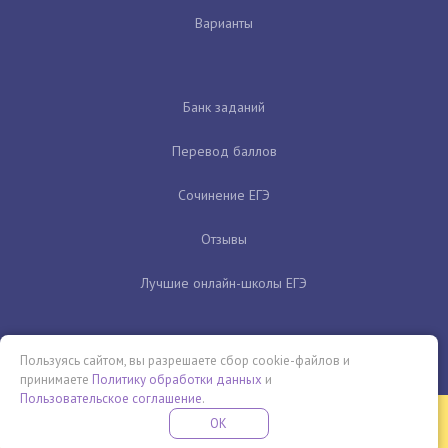
Варианты
Банк заданий
Перевод баллов
Сочинение ЕГЭ
Отзывы
Лучшие онлайн-школы ЕГЭ
Пользуясь сайтом, вы разрешаете сбор cookie-файлов и
принимаете
Политику обработки данных
и
Пользовательское соглашение
.
Бесплатная летняя школа
OK
ПОДРОБНЕЕ
ПРОВЕДИ ЭТО ЛЕТО С ПОЛЬЗОЙ