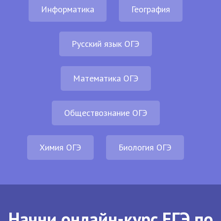
Информатика
География
Русский язык ОГЭ
Математика ОГЭ
Обществознание ОГЭ
Химия ОГЭ
Биология ОГЭ
Начни онлайн-курс ЕГЭ по