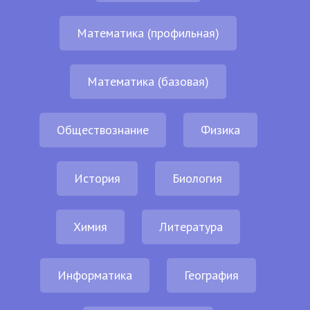
Математика (профильная)
Математика (базовая)
Обществознание
Физика
История
Биология
Химия
Литература
Информатика
География