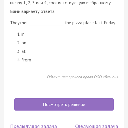
цифру 1, 2, 3 или 4, соответствующую выбранному
Вами варианту ответа.
They met _________________ the pizza place last Friday.
in
on
at
from
Объект авторского права ООО «Легион»
Посмотреть решение
Предыдущая задача
Следующая задача