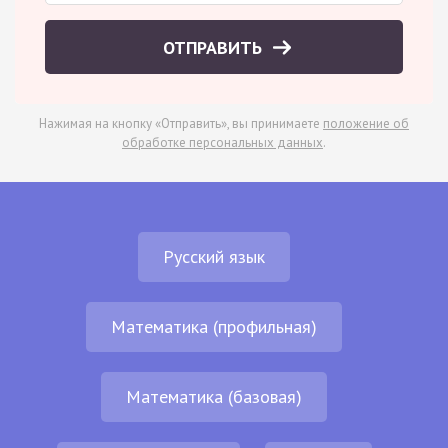
ОТПРАВИТЬ
Нажимая на кнопку «Отправить», вы принимаете
положение об
обработке персональных данных
.
Русский язык
Математика (профильная)
Математика (базовая)