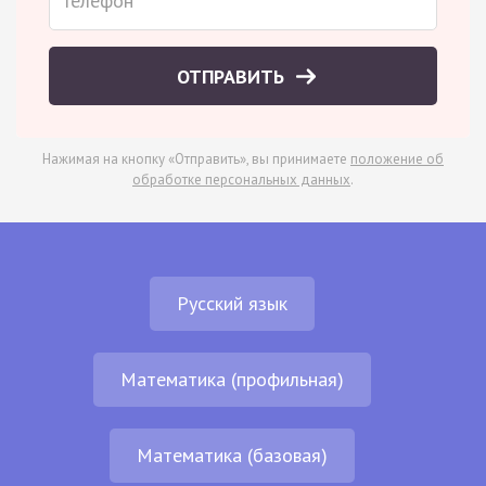
ОТПРАВИТЬ
Нажимая на кнопку «Отправить», вы принимаете
положение об
обработке персональных данных
.
Русский язык
Математика (профильная)
Математика (базовая)