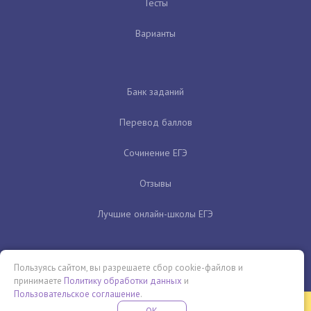
Тесты
Варианты
Банк заданий
Перевод баллов
Сочинение ЕГЭ
Отзывы
Лучшие онлайн-школы ЕГЭ
Пользуясь сайтом, вы разрешаете сбор cookie-файлов и
принимаете
Политику обработки данных
и
Пользовательское соглашение
.
Бесплатная летняя школа