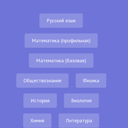
Русский язык
Математика (профильная)
Математика (базовая)
Обществознание
Физика
История
Биология
Химия
Литература