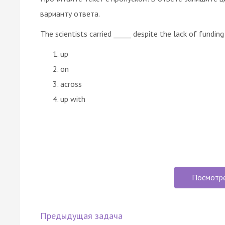
варианту ответа.
The scientists carried _____ despite the lack of funding
up
on
across
up with
Посмотр
Предыдущая задача