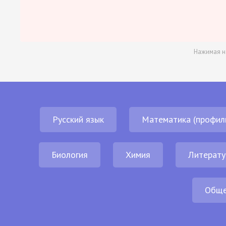
Нажимая н
Русский язык
Математика (профил
Биология
Химия
Литерату
Обще