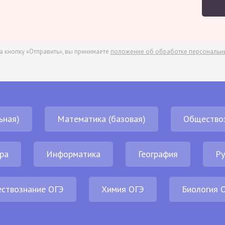
а кнопку «Отправить», вы принимаете
положение об обработке персональн
ьная)
Математика (базовая)
Общество
ра
Информатика
География
Ру
ствознание ОГЭ
Химия ОГЭ
Биология 