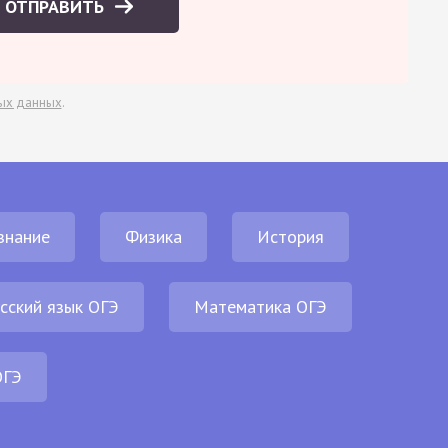
ОТПРАВИТЬ
ых данных
.
знание
Физика
История
сский язык ОГЭ
Математика ОГЭ
ОГЭ