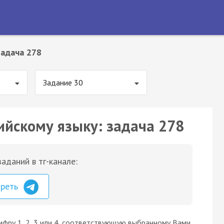
Задача 278
Задание 30
ийскому языку: задача 278
аданий в тг-канале:
треть
ифру 1, 2, 3 или 4, соответствующую выбранному Вами