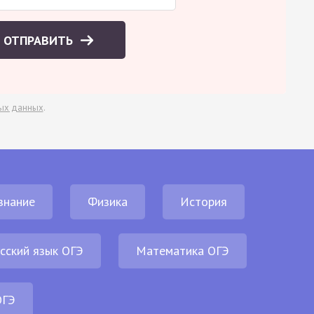
ОТПРАВИТЬ
ых данных
.
знание
Физика
История
сский язык ОГЭ
Математика ОГЭ
ОГЭ