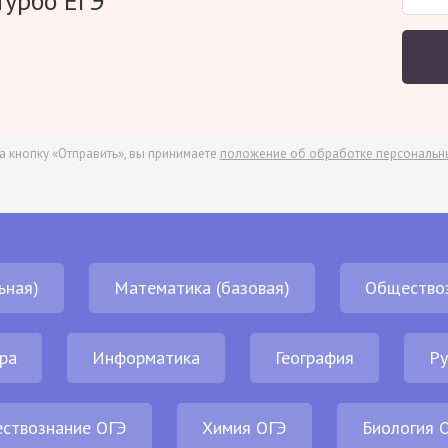
Турбо ЕГЭ
а кнопку «Отправить», вы принимаете
положение об обработке персональн
ьная)
Математика (базовая)
Общество
ра
Информатика
География
Ру
ствознание ОГЭ
Химия ОГЭ
Биология 