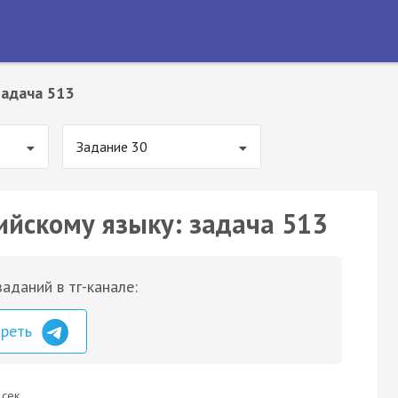
Задача 513
Задание 30
ийскому языку: задача 513
аданий в тг-канале:
треть
 сек.