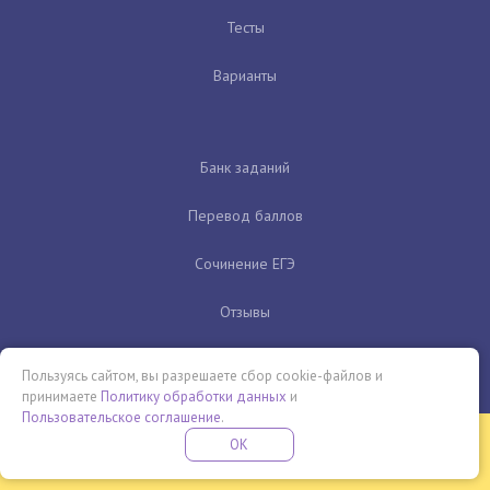
Тесты
Варианты
Банк заданий
Перевод баллов
Сочинение ЕГЭ
Отзывы
Лучшие онлайн-школы ЕГЭ
Пользуясь сайтом, вы разрешаете сбор cookie-файлов и
принимаете
Политику обработки данных
и
Пользовательское соглашение
.
Бесплатная летняя школа
OK
ПОДРОБНЕЕ
ПРОВЕДИ ЭТО ЛЕТО С ПОЛЬЗОЙ