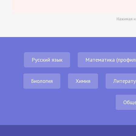
Нажимая н
Русский язык
Математика (профил
Биология
Химия
Литерату
Обще