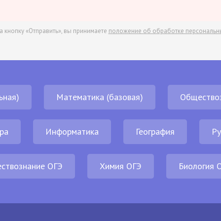
а кнопку «Отправить», вы принимаете
положение об обработке персональн
ьная)
Математика (базовая)
Общество
ра
Информатика
География
Ру
ствознание ОГЭ
Химия ОГЭ
Биология 