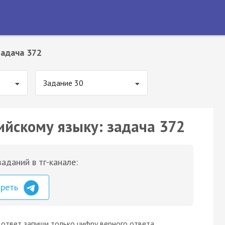
Задача 372
Задание 30
ийскому языку: задача 372
аданий в тг-канале:
треть
ответ запиши только цифру верного ответа.