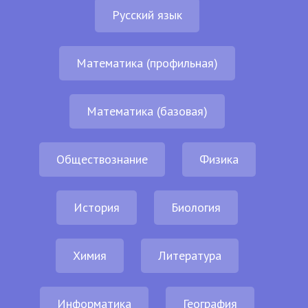
Русский язык
Математика (профильная)
Математика (базовая)
Обществознание
Физика
История
Биология
Химия
Литература
Информатика
География