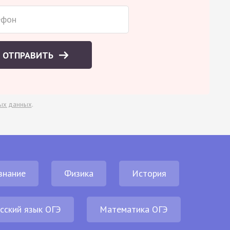
ОТПРАВИТЬ
ых данных
.
знание
Физика
История
сский язык ОГЭ
Математика ОГЭ