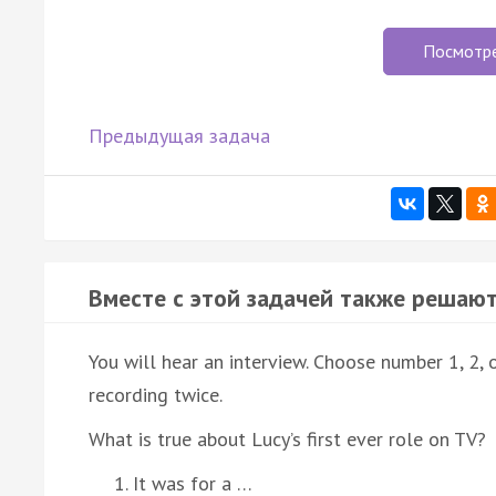
Посмотр
Предыдущая задача
Вместе с этой задачей также решают
You will hear an interview. Choose number 1, 2, o
recording twice.
What is true about Lucy’s first ever role on TV?
It was for a …