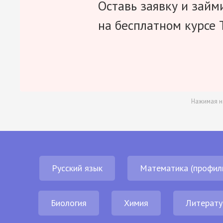
Оставь заявку и займ
на бесплатном курсе 
Нажимая н
Русский язык
Математика (профил
Биология
Химия
Литерату