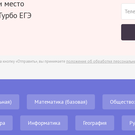
и место
Турбо ЕГЭ
а кнопку «Отправить», вы принимаете
положение об обработке персональн
ьная)
Математика (базовая)
Общество
ра
Информатика
География
Ру