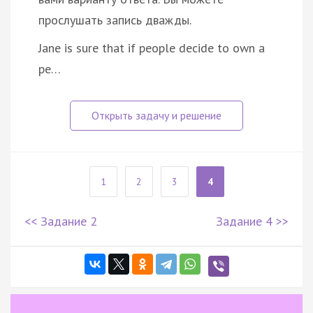
прослушать запись дважды.
Jane is sure that if people decide to own a
pe…
1
2
3
4
<< Задание 2
Задание 4 >>