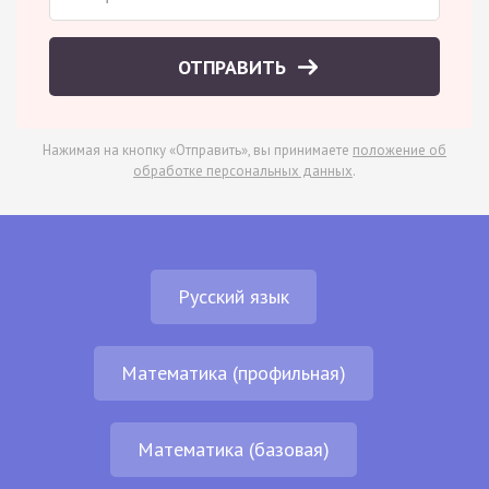
ОТПРАВИТЬ
Нажимая на кнопку «Отправить», вы принимаете
положение об
обработке персональных данных
.
Русский язык
Математика (профильная)
Математика (базовая)