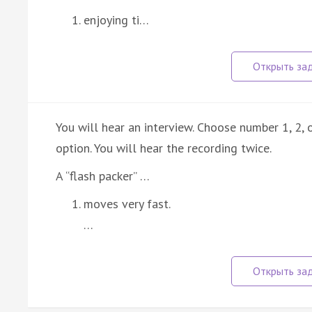
enjoying ti…
You will hear an interview. Choose number 1, 2,
option. You will hear the recording twice.
A “flash packer” …
moves very fast.
…