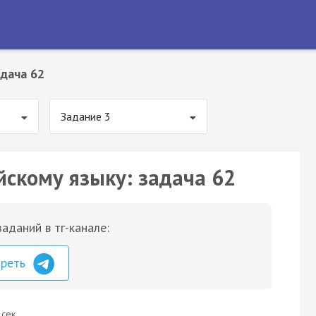
дача 62
Задание 3
йскому языку: задача 62
аданий в тг-канале:
треть
 сек.