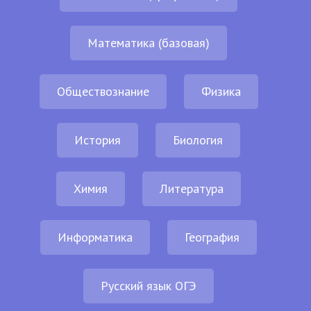
Математика (базовая)
Обществознание
Физика
История
Биология
Химия
Литература
Информатика
География
Русский язык ОГЭ