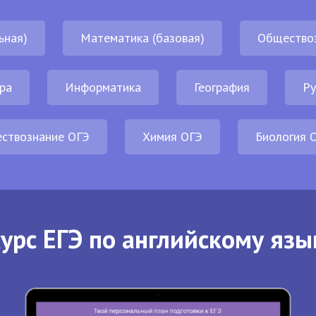
ьная)
Математика (базовая)
Общество
ра
Информатика
География
Ру
ствознание ОГЭ
Химия ОГЭ
Биология 
урс ЕГЭ по английскому язы