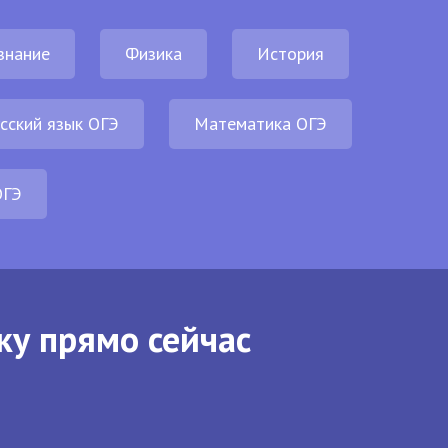
знание
Физика
История
сский язык ОГЭ
Математика ОГЭ
ОГЭ
ку прямо сейчас