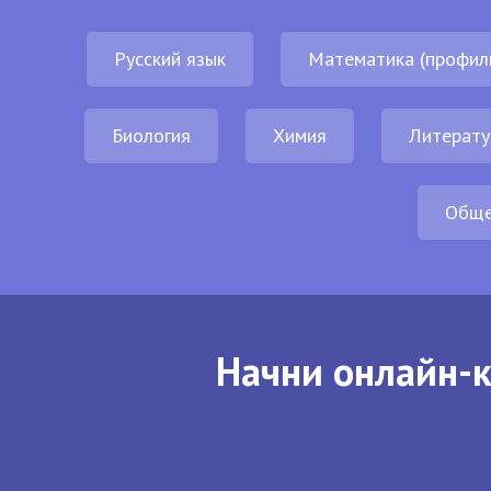
Русский язык
Математика (профил
Биология
Химия
Литерату
Обще
Начни онлайн-к