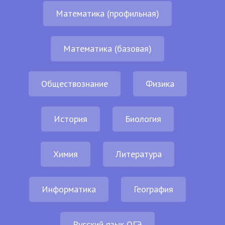
Математика (профильная)
Математика (базовая)
Обществознание
Физика
История
Биология
Химия
Литература
Информатика
География
Русский язык ОГЭ