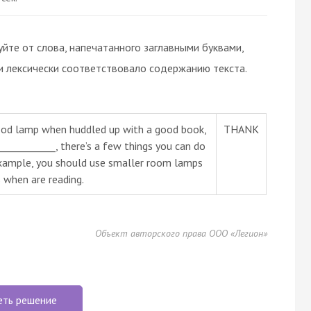
те от слова, напечатанного заглавными буквами,
и лексически соответствовало содержанию текста.
good lamp when huddled up with a good book,
THANK
___________, there’s a few things you can do
example, you should use smaller room lamps
 when are reading.
Объект авторского права ООО «Легион»
еть решение