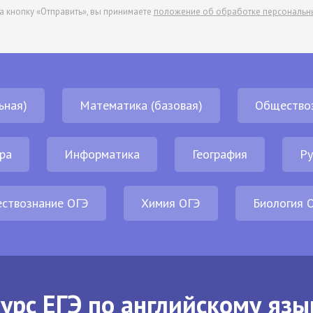
а кнопку «Отправить», вы принимаете
положение об обработке персональн
ьная)
Математика (базовая)
Общество
ра
Информатика
География
Ру
ствознание ОГЭ
Химия ОГЭ
Биология 
урс ЕГЭ по английскому язы