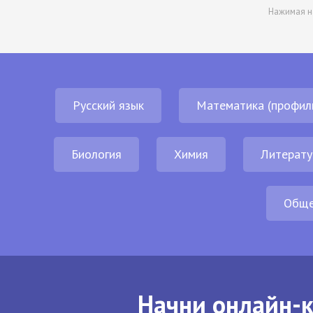
Нажимая н
Русский язык
Математика (профил
Биология
Химия
Литерату
Обще
Начни онлайн-к