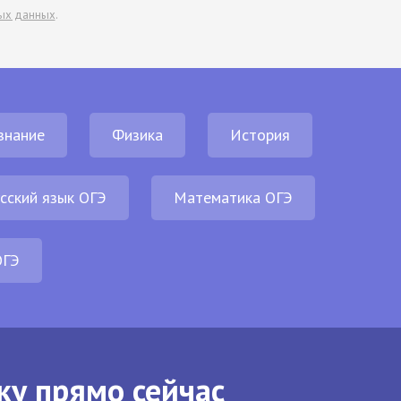
ых данных
.
знание
Физика
История
сский язык ОГЭ
Математика ОГЭ
ОГЭ
ку прямо сейчас