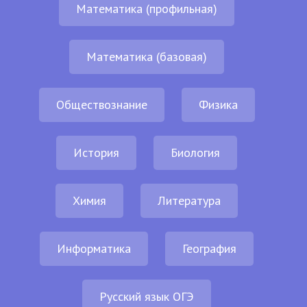
Математика (профильная)
Математика (базовая)
Обществознание
Физика
История
Биология
Химия
Литература
Информатика
География
Русский язык ОГЭ