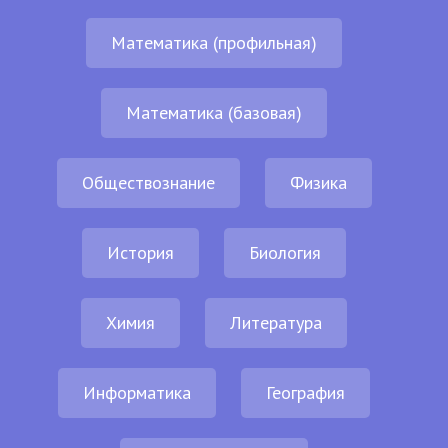
Математика (профильная)
Математика (базовая)
Обществознание
Физика
История
Биология
Химия
Литература
Информатика
География