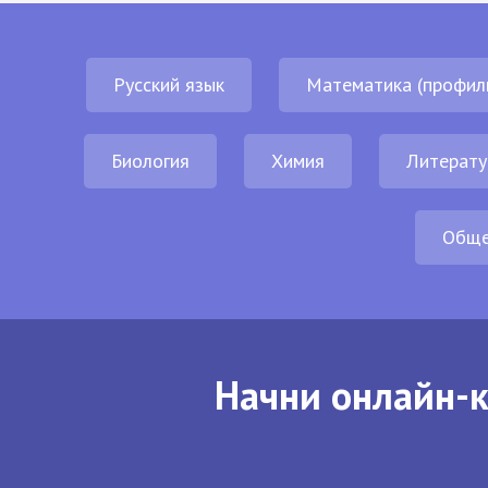
Русский язык
Математика (профил
Биология
Химия
Литерату
Обще
Начни онлайн-к