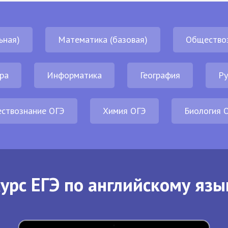
ьная)
Математика (базовая)
Общество
ра
Информатика
География
Ру
ствознание ОГЭ
Химия ОГЭ
Биология 
урс ЕГЭ по английскому язы