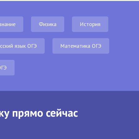
знание
Физика
История
сский язык ОГЭ
Математика ОГЭ
ОГЭ
ку прямо сейчас