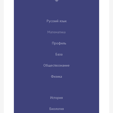
Русский язык
Математика
Профиль
База
Обществознание
Физика
История
Биология